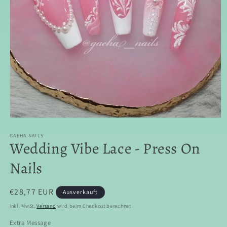
Medien
1
in
GAEHA NAILS
Wedding Vibe Lace - Press On
Modal
öffnen
Nails
Normaler
€28,77 EUR
Ausverkauft
Preis
inkl. MwSt.
Versand
wird beim Checkout berechnet
Extra Message