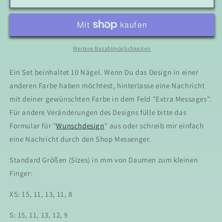
Wedding
Wedding
Vibe
Vibe
Lace
Lace
-
-
Press
Press
Weitere Bezahlmöglichkeiten
On
On
Nails
Nails
Ein Set beinhaltet 10 Nägel. Wenn Du das Design in einer
anderen Farbe haben möchtest, hinterlasse eine Nachricht
mit deiner gewünschten Farbe in dem Feld "Extra Messages".
Für andere Veränderungen des Designs fülle bitte das
Formular für "
Wunschdesign
" aus oder schreib mir einfach
eine Nachricht durch den Shop Messenger.
Standard Größen (Sizes) in mm von Daumen zum kleinen
Finger:
XS: 15, 11, 13, 11, 8
S: 15, 11, 13, 12, 9