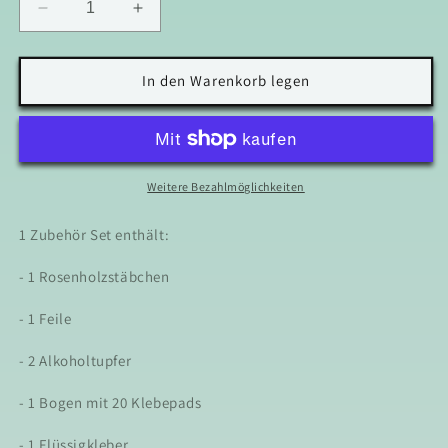
Verringere
Erhöhe
die
die
Menge
Menge
für
für
In den Warenkorb legen
Zubehör
Zubehör
Set
Set
-
-
Press
Press
On
On
Weitere Bezahlmöglichkeiten
Nails
Nails
1 Zubehör Set enthält:
- 1 Rosenholzstäbchen
- 1 Feile
- 2 Alkoholtupfer
- 1 Bogen mit 20 Klebepads
- 1 Flüssigkleber