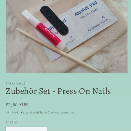
Medien
1
in
GAEHA NAILS
Zubehör Set - Press On Nails
Modal
öffnen
Normaler
€2,50 EUR
Preis
inkl. MwSt.
Versand
wird beim Checkout berechnet
Anzahl