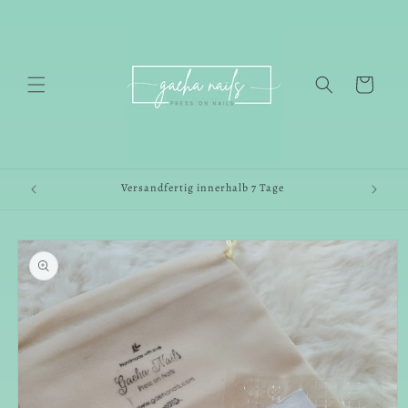
Direkt
zum
Inhalt
Warenkorb
Versandfertig innerhalb 7 Tage
oduktinformationen
ringen