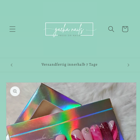
Direkt
zum
Inhalt
Warenkorb
Versandfertig innerhalb 7 Tage
oduktinformationen
ringen