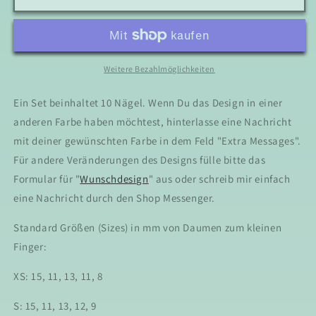
Glitter
Glitter
and
and
Marble
Marble
-
-
Press
Press
Weitere Bezahlmöglichkeiten
On
On
Nails
Nails
Ein Set beinhaltet 10 Nägel. Wenn Du das Design in einer
anderen Farbe haben möchtest, hinterlasse eine Nachricht
mit deiner gewünschten Farbe in dem Feld "Extra Messages".
Für andere Veränderungen des Designs fülle bitte das
Formular für "
Wunschdesign
" aus oder schreib mir einfach
eine Nachricht durch den Shop Messenger.
Standard Größen (Sizes) in mm von Daumen zum kleinen
Finger:
XS: 15, 11, 13, 11, 8
S: 15, 11, 13, 12, 9