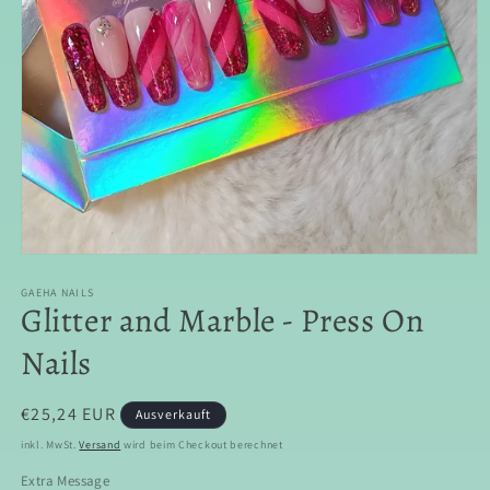
Medien
1
in
GAEHA NAILS
Glitter and Marble - Press On
Modal
öffnen
Nails
Normaler
€25,24 EUR
Ausverkauft
Preis
inkl. MwSt.
Versand
wird beim Checkout berechnet
Extra Message