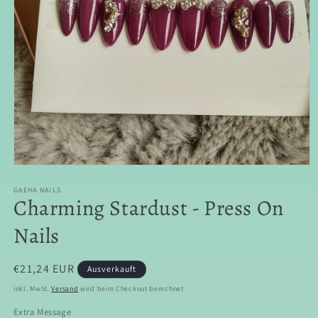
Medien
1
in
GAEHA NAILS
Charming Stardust - Press On
Modal
öffnen
Nails
Normaler
€21,24 EUR
Ausverkauft
Preis
inkl. MwSt.
Versand
wird beim Checkout berechnet
Extra Message