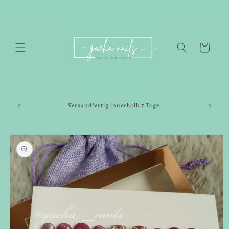
Direkt
zum
Inhalt
Warenkorb
Versandfertig innerhalb 7 Tage
oduktinformationen
ringen